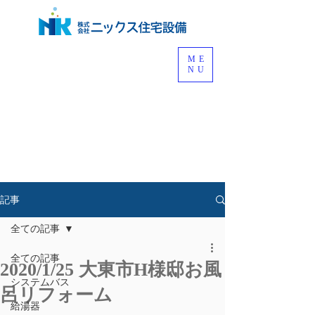
ME
NU
記事
全ての記事
全ての記事
2020/1/25 大東市H様邸お風
システムバス
呂リフォーム
給湯器