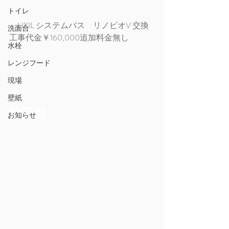
トイレ
　LIXIL システムバス　リノビオV 交換
洗面台
工事代金￥160,000追加料金無し
水栓
レンジフード
現場
壁紙
施工前
お知らせ