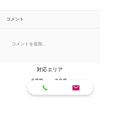
コメント
コメントを追加…
2020/2/27 加古川市K様
2020/2/26 
邸 お風呂リフォーム
お風呂リフォー
​対応エリア
兵庫県
奈良県
大阪府
和歌山県
​京都府
​滋賀県
一部対応できない地域もございますのでお問合せくださ
​対応不可の地域もございますのでお問合せください。
い。