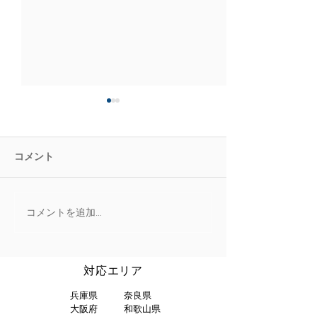
コメント
コメントを追加…
2020/2/12 東大阪市M様
2020/2/5 吹
邸 トイレリフォーム
イレリフォーム
​対応エリア
兵庫県
奈良県
大阪府
和歌山県