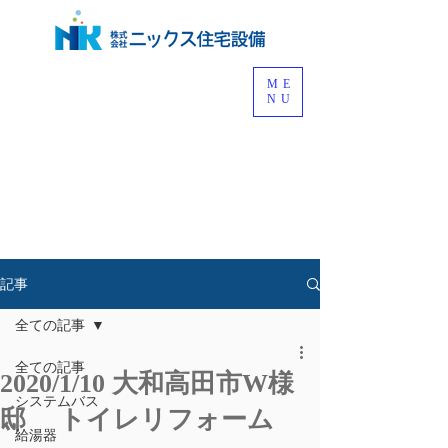
ME
NU
記事
全ての記事
全ての記事
2020/1/10 大和高田市W様
システムバス
邸 トイレリフォーム
給湯器