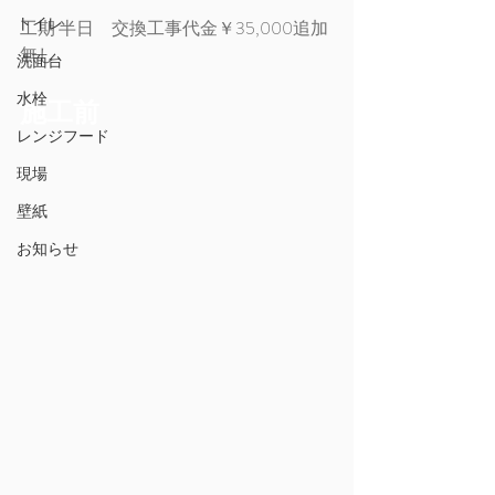
トイレ
工期 半日　交換工事代金￥35,000追加
無し
洗面台
水栓
施工前
レンジフード
現場
壁紙
お知らせ