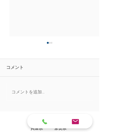
コメント
コメントを追加…
2020/2/27 加古川市K様
2020/2/26 
邸 お風呂リフォーム
お風呂リフォー
​対応エリア
兵庫県
奈良県
大阪府
和歌山県