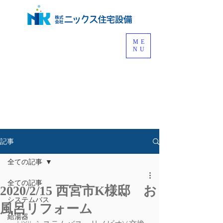
ME
NU
記事
全ての記事
全ての記事
2020/2/15 西宮市K様邸 お
システムバス
風呂リフォーム
給湯器