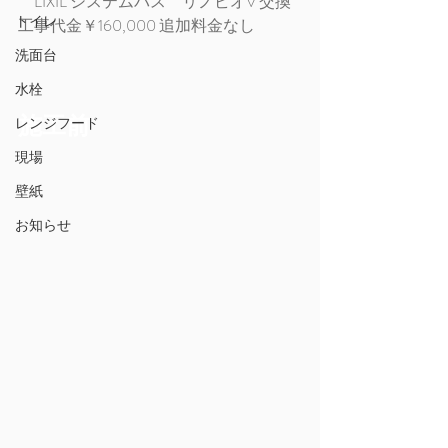
　LIXIL システムバス　リノビオV 交換
トイレ
工事代金￥160,000 追加料金なし
洗面台
水栓
レンジフード
施工前
現場
壁紙
お知らせ